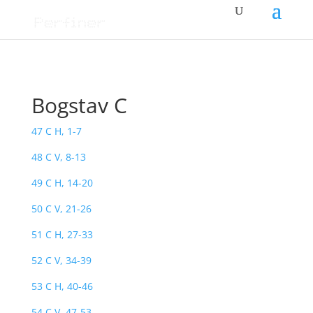
Bogstav C
47 C H, 1-7
48 C V, 8-13
49 C H, 14-20
50 C V, 21-26
51 C H, 27-33
52 C V, 34-39
53 C H, 40-46
54 C V, 47-53