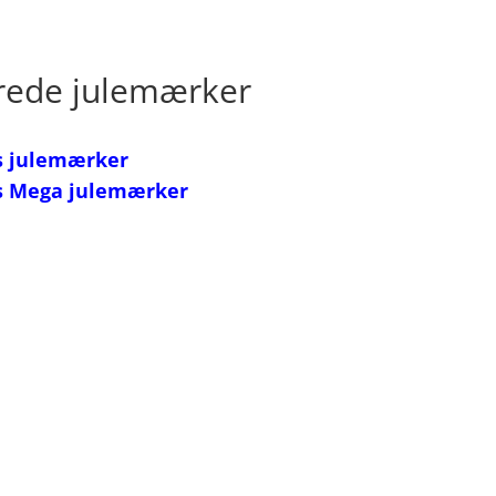
rede julemærker
s julemærker
 Mega jule
mærker