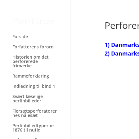
Perfore
Forside
1) Danmark
Forfatterens forord
2) Danmarks
Historien om det
perforerede
frimærke
Rammeforklaring
Indledning til bind 1
Svært læselige
perfinbilleder
Flersætsperforatorer
nes nålesæt
Perfinbilledtyperne
1876 til nutid