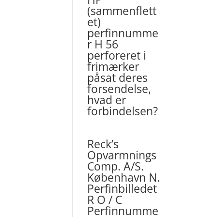
(sammenflett
et)
perfinnumme
r H 56
perforeret i
frimærker
påsat deres
forsendelse,
hvad er
forbindelsen?
Reck’s
Opvarmnings
Comp. A/S.
København N.
Perfinbilledet
R O / C
Perfinnumme