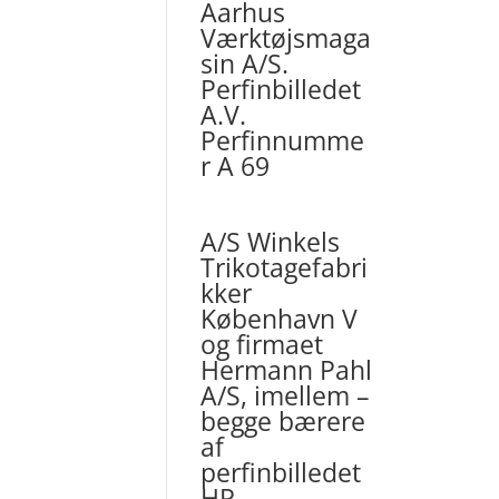
Aarhus
Værktøjsmaga
sin A/S.
Perfinbilledet
A.V.
Perfinnumme
r A 69
A/S Winkels
Trikotagefabri
kker
København V
og firmaet
Hermann Pahl
A/S, imellem –
begge bærere
af
perfinbilledet
HP