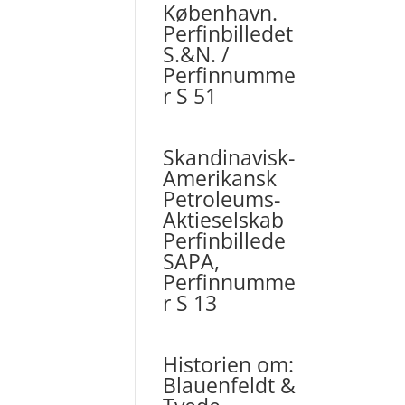
København.
Perfinbilledet
S.&N. /
Perfinnumme
r S 51
Skandinavisk-
Amerikansk
Petroleums-
Aktieselskab
Perfinbillede
SAPA,
Perfinnumme
r S 13
Historien om:
Blauenfeldt &