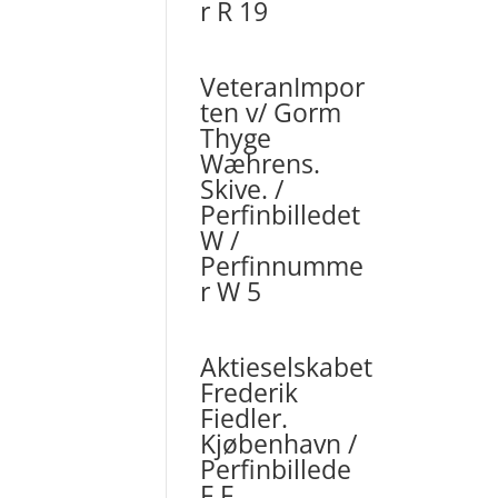
r R 19
VeteranImpor
ten v/ Gorm
Thyge
Wæhrens.
Skive. /
Perfinbilledet
W /
Perfinnumme
r W 5
Aktieselskabet
Frederik
Fiedler.
Kjøbenhavn /
Perfinbillede
F.F.