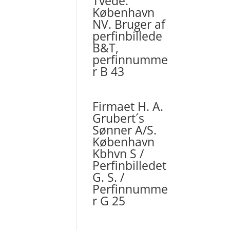
Tvede.
København
NV. Bruger af
perfinbillede
B&T,
perfinnumme
r B 43
Firmaet H. A.
Grubert´s
Sønner A/S.
København
Kbhvn S /
Perfinbilledet
G. S. /
Perfinnumme
r G 25