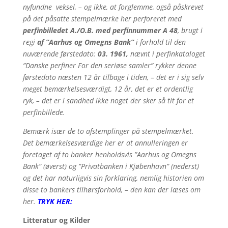
nyfundne veksel, – og ikke, at forglemme, også påskrevet
på det påsatte stempelmærke her perforeret med
perfinbilledet A./O.B. med perfinnummer A 48
, brugt i
regi
af ”Aarhus og Omegns Bank”
i forhold til den
nuværende førstedato:
03. 1961,
nævnt i perfinkataloget
”Danske perfiner For den seriøse samler” rykker denne
førstedato næsten 12 år tilbage i tiden, – det er i sig selv
meget bemærkelsesværdigt, 12 år, det er et ordentlig
ryk, – det er i sandhed ikke noget der sker så tit for et
perfinbillede.
Bemærk især de to afstemplinger på stempelmærket.
Det bemærkelsesværdige her er at annulleringen er
foretaget af to banker henholdsvis ”Aarhus og Omegns
Bank” (øverst) og ”Privatbanken i Kjøbenhavn” (nederst)
og det har naturligvis sin forklaring, nemlig historien om
disse to bankers tilhørsforhold, – den kan der læses om
her.
TRYK HER:
Litteratur og Kilder