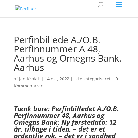
Perfinbillede A./O.B.
Perfinnummer A 48,
Aarhus og Omegns Bank.
Aarhus
af
Jan Krolak
|
14 okt, 2022
|
Ikke kategoriseret
|
0
Kommentarer
Tænk bare:
P
erfinbilledet A./O.B.
Perfinnummer 48, Aarhus og
Omegns Bank:
Ny førstedato:
1
2
år, tilbage i tiden,
– det er et
ordentlig ryk, – det er i sandhed