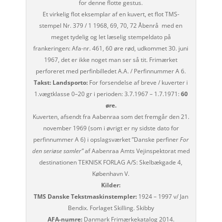
for denne flotte gestus.
Et virkelig flot eksemplar af en kuvert, et flot TMS-
stempel Nr. 379 / 1 1968, 69, 70, 72 Åbenrå med en
meget tydelig og let læselig stempeldato på
frankeringen: Afa-nr. 461, 60 øre rød, udkommet 30. juni
1967, det er ikke noget man ser så tit. Frimærket
perforeret med perfinbilledet A.A. / Perfinnummer A 6.
Takst: Landsporto:
For forsendelse af breve / kuverter i
1.vægtklasse 0–20 gr i perioden: 3.7.1967 – 1.7.1971:
60
øre.
Kuverten, afsendt fra Aabenraa som det fremgår den 21.
november 1969 (som i øvrigt er ny sidste dato for
perfinnummer A 6) i opslagsværket ”Danske perfiner
For
den seriøse samler”
af Aabenraa Amts Vejinspektorat med
destinationen TEKNISK FORLAG A/S: Skelbækgade 4,
København V.
Kilder:
TMS Danske Tekstmaskinstempler:
1924 – 1997 v/ Jan
Bendix. Forlaget Skilling. Skibby
AFA-numre:
Danmark Frimærkekatalog 2014.