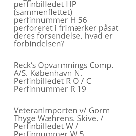
perfinbilledet HP
(sammenflettet)
perfinnummer H 56
perforeret i frimærker påsat
deres forsendelse, hvad er
forbindelsen?
Reck’s Opvarmnings Comp.
A/S. København N.
Perfinbilledet R O / C
Perfinnummer R 19
VeteranImporten v/ Gorm
Thyge Wæhrens. Skive. /
Perfinbilledet W /
Perfinnummer W 5