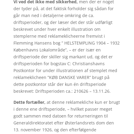
Vi ved det ikke med sikkerhed,
men der er noget
der tyder på, at det faktisk forholder sig sådan for
går man ned i detaljerne omkring de ca.
driftsperioder, og der læser det der står udførligt
beskrevet under hver enkelt illustration om
stemplerne med reklameklicheerne fremvist i
Flemming Hansens bog ” HELSTEMPLING 1904 – 1932
Københavns Lokalområde”, – er der især en
driftsperiode der skiller sig markant ud, og det er
driftsperioden for bogstav C: Christianshavns
Postkontor for under illustrationen af stemplet med
reklameklicheen ”KØB DANSKE VARER” brugt på
dette postkontor står der kun én driftsperiode
beskrevet: Driftsperioden ca.: 210626 – 13.11.26.
Dette fortæller,
at denne reklamekliche kun er brugt
i denne ene driftsperiode, – hvilket passer meget
godt sammen med datoen for returneringen til
Generaldirektoratet efter Østerlandsrets dom den
13. november 1926, og den efterfølgende