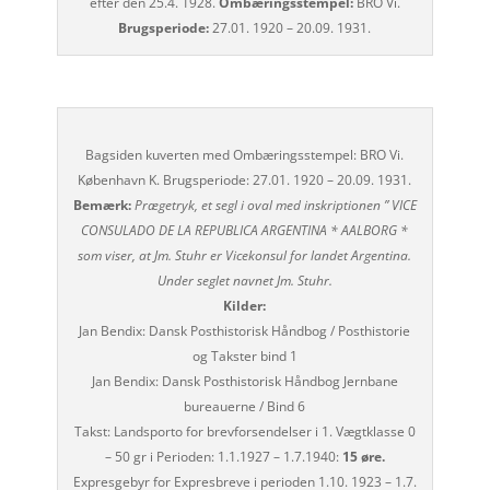
efter den 25.4. 1928.
Ombæringsstempel:
BRO Vi.
Brugsperiode:
27.01. 1920 – 20.09. 1931.
Bagsiden kuverten med Ombæringsstempel: BRO Vi.
København K. Brugsperiode: 27.01. 1920 – 20.09. 1931.
Bemærk:
Prægetryk, et segl i oval med inskriptionen ” VICE
CONSULADO DE LA REPUBLICA ARGENTINA * AALBORG *
som viser, at Jm. Stuhr er Vicekonsul for landet Argentina.
Under seglet navnet Jm. Stuhr.
Kilder:
Jan Bendix: Dansk Posthistorisk Håndbog / Posthistorie
og Takster bind 1
Jan Bendix: Dansk Posthistorisk Håndbog Jernbane
bureauerne / Bind 6
Takst: Landsporto for brevforsendelser i 1. Vægtklasse 0
– 50 gr i Perioden: 1.1.1927 – 1.7.1940:
15 øre.
Expresgebyr for Expresbreve i perioden 1.10. 1923 – 1.7.