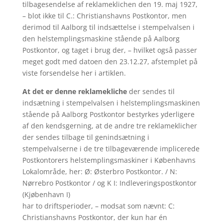
tilbagesendelse af reklameklichen den 19. maj 1927,
– blot ikke til C.: Christianshavns Postkontor, men
derimod til Aalborg til indsættelse i stempelvalsen i
den helstemplingsmaskine stående på Aalborg
Postkontor, og taget i brug der, – hvilket også passer
meget godt med datoen den 23.12.27, afstemplet på
viste forsendelse her i artiklen.
At det er denne reklamekliche
der sendes til
indsætning i stempelvalsen i helstemplingsmaskinen
stående på Aalborg Postkontor bestyrkes yderligere
af den kendsgerning, at de andre tre reklameklicher
der sendes tilbage til genindsætning i
stempelvalserne i de tre tilbageværende implicerede
Postkontorers helstemplingsmaskiner i Københavns
Lokalområde, her: Ø: Østerbro Postkontor. / N:
Nørrebro Postkontor / og K I: Indleveringspostkontor
(Kjøbenhavn I)
har to driftsperioder, – modsat som nævnt: C:
Christianshavns Postkontor, der kun har én