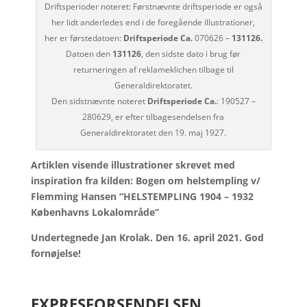
Driftsperioder noteret: Førstnævnte driftsperiode er også
her lidt anderledes end i de foregående illustrationer,
her er førstedatoen:
Driftsperiode Ca.
070626 –
131126.
Datoen den
131126
, den sidste dato i brug før
returneringen af reklameklichen tilbage til
Generaldirektoratet.
Den sidstnævnte noteret
Driftsperiode Ca.
: 190527 –
280629, er efter tilbagesendelsen fra
Generaldirektoratet den 19. maj 1927.
Artiklen visende illustrationer skrevet med
inspiration fra kilden: Bogen om helstempling v/
Flemming Hansen “HELSTEMPLING 1904 – 1932
Københavns Lokalområde”
Undertegnede Jan Krolak. Den 16. april 2021. God
fornøjelse!
EXPRESFORSENDELSEN