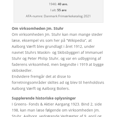
1946:
40 øre.
I alt:
55 øre
AFA-numre: Danmark Frimærkekatalog 2021
Om virksomheden Jm. Stuhr
Om virksomheden Jm. Stuhr kan man mange steder
læse, eksempel vis som her på ”Wikipedia”, at
Aalborg Værft blev grundlagt i året 1912, under
navnet Stuhrs Maskin- og Skibsbyggeri af Immanuel
Stuhr og Peter Philip Stuhr, og var en udbygning af
faderens virksomhed, men begyndte i 1919 at bygge
skibskedler.
Endvidere fremgår det at disse to
forretningsområder skiltes ad og blev til henholdsvis
Aalborg Værft og Aalborg Boilers.
Supplerende historiske oplysninger
I Greens- Fonds & Aktier Aargang 1923. Bind 2, side
198, kan man læse følgende om virksomheden Jm.
Stuhr, Aalborg, vedrørende Vedtægter af 9. april og