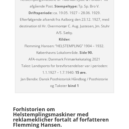
afgående Post.
Stempeltype:
Tp. Sp. Bro V.
Driftsperiode:
ca. 19.05. 1927 – 28.06. 1929.
Efterfølgende afsendt fra Aalborg den 23.12. 1927, med
destination til Hr. Overmontør C. Aug. Justesen, Jm. Stuhr
A/S. Sæby.
Kilder:
Flemming Hansen: ”HELSTEMPLING” 1904 – 1932.
Københavns Lokalområde.
Side 90.
AFA-numre: Danmark Frimærkekatalog 2021
Takst: Landsporto for brevforsendelser var i perioden:
1.1.1927 – 1.7.1940:
15 øre.
Jan Bendix: Dansk Posthistorisk Håndbog / Posthistorie
og Takster
bind 1
Forhistorien om
Helstemplingsmaskiner med
reklameklicher fortalt af forfatteren
Flemming Hansen.