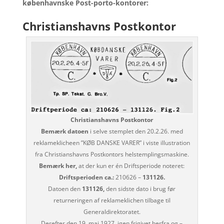
københavnske Post-porto-kontorer:
Christianshavns Postkontor
Christianshavns Postkontor
Bemærk datoen
i selve stemplet den 20.2.26. med
reklameklicheen ”KØB DANSKE VARER” i viste illustration
fra Christianshavns Postkontors helstemplingsmaskine.
Bemærk her,
at der kun er én Driftsperiode noteret:
Driftsperioden ca.:
210626 –
131126.
Datoen den
131126,
den sidste dato i brug før
returneringen af reklameklichen tilbage til
Generaldirektoratet.
Derefter den 19. maj 1927, igen frigivet herfra og –