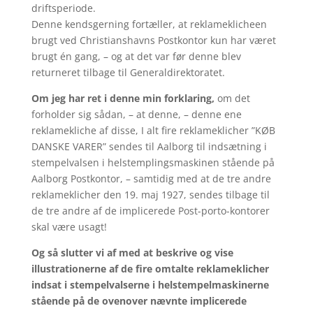
driftsperiode.
Denne kendsgerning fortæller, at reklameklicheen
brugt ved Christianshavns Postkontor kun har været
brugt én gang, – og at det var før denne blev
returneret tilbage til Generaldirektoratet.
Om jeg har ret i denne min forklaring,
om det
forholder sig sådan, – at denne, – denne ene
reklamekliche af disse, I alt fire reklameklicher ”KØB
DANSKE VARER” sendes til Aalborg til indsætning i
stempelvalsen i helstemplingsmaskinen stående på
Aalborg Postkontor, – samtidig med at de tre andre
reklameklicher den 19. maj 1927, sendes tilbage til
de tre andre af de implicerede Post-porto-kontorer
skal være usagt!
Og så slutter vi af med at beskrive og vise
illustrationerne af de fire omtalte reklameklicher
indsat i stempelvalserne i helstempelmaskinerne
stående på de ovenover nævnte implicerede