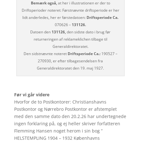
Bemærk også,
at her i illustrationen er der to
Driftsperioder noteret: Førstnævnte driftsperiode er her
lidt anderledes, her er førstedatoen:
Driftsperiode Ca.
070626 –
131126.
Datoen den
131126,
den sidste dato i brug før
returneringen af reklameklichen tilbage til
Generaldirektoratet.
Den sidstnævnte noteret
Driftsperiode Ca.:
190527 –
270930, er efter tilbagesendelsen fra
Generaldirektoratet den 19. maj 1927.
Før vi går videre
Hvorfor de to Postkontorer: Christianshavns
Postkontor og Nørrebro Postkontor er afstemplet
med den samme dato den 20.2.26 har undertegnede
ingen forklaring på, og ej heller skriver forfatteren
Flemming Hansen noget herom i sin bog ”
HELSTEMPLING 1904 – 1932 Københavns