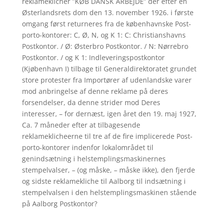
reklameklicher ”KØB DANSK ARBEJDE” der efter en
Østerlandsrets dom den 13. november 1926. i første
omgang først returneres fra de københavnske Post-
porto-kontorer: C, Ø, N, og K 1: C: Christianshavns
Postkontor. / Ø: Østerbro Postkontor. / N: Nørrebro
Postkontor. / og K 1: Indleveringspostkontor
(Kjøbenhavn I) tilbage til Generaldirektoratet grundet
store protester fra Importører af udenlandske varer
mod anbringelse af denne reklame på deres
forsendelser, da denne strider mod Deres
interesser, – for dernæst, igen året den 19. maj 1927,
Ca. 7 måneder efter at tilbagesende
reklameklicheerne til tre af de fire implicerede Post-
porto-kontorer indenfor lokalområdet til
genindsætning i helstemplingsmaskinernes
stempelvalser, – (og måske, – måske ikke), den fjerde
og sidste reklamekliche til Aalborg til indsætning i
stempelvalsen i den helstemplingsmaskinen stående
på Aalborg Postkontor?