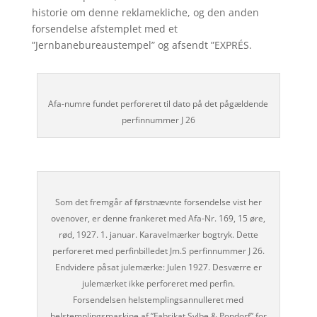
historie om denne reklamekliche, og den anden
forsendelse afstemplet med et
”Jernbanebureaustempel” og afsendt ”EXPRÉS.
Afa-numre fundet perforeret til dato på det pågældende
perfinnummer J 26
Som det fremgår af førstnævnte forsendelse vist her
ovenover, er denne frankeret med Afa-Nr. 169, 15 øre,
rød, 1927. 1. januar. Karavelmærker bogtryk. Dette
perforeret med perfinbilledet Jm.S perfinnummer J 26.
Endvidere påsat julemærke: Julen 1927. Desværre er
julemærket ikke perforeret med perfin.
Forsendelsen helstemplingsannulleret med
helstemplingsmaskine af ”Fabrikat Sylbe & Pondorf” for