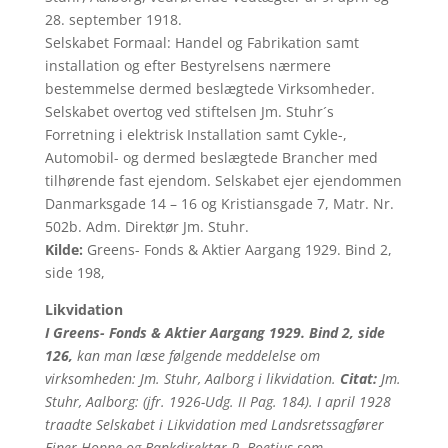
28. september 1918.
Selskabet Formaal: Handel og Fabrikation samt
installation og efter Bestyrelsens nærmere
bestemmelse dermed beslægtede Virksomheder.
Selskabet overtog ved stiftelsen Jm. Stuhr´s
Forretning i elektrisk Installation samt Cykle-,
Automobil- og dermed beslægtede Brancher med
tilhørende fast ejendom. Selskabet ejer ejendommen
Danmarksgade 14 – 16 og Kristiansgade 7, Matr. Nr.
502b. Adm. Direktør Jm. Stuhr.
Kilde:
Greens- Fonds & Aktier Aargang 1929. Bind 2,
side 198,
Likvidation
I Greens- Fonds & Aktier Aargang 1929. Bind 2, side
126,
kan man læse følgende meddelelse om
virksomheden: Jm. Stuhr, Aalborg i likvidation.
Citat:
Jm.
Stuhr, Aalborg: (jfr. 1926-Udg. II Pag. 184). I april 1928
traadte Selskabet i Likvidation med Landsretssagfører
Einer Hoppe og Bankdirektør P. Boetius som