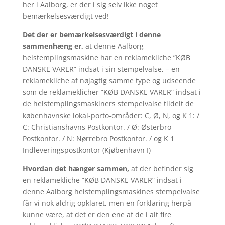
her i Aalborg, er der i sig selv ikke noget
bemærkelsesværdigt ved!
Det der er bemærkelsesværdigt i denne
sammenhæng er,
at denne Aalborg
helstemplingsmaskine har en reklamekliche ”KØB
DANSKE VARER” indsat i sin stempelvalse, – en
reklamekliche af nøjagtig samme type og udseende
som de reklameklicher ”KØB DANSKE VARER” indsat i
de helstemplingsmaskiners stempelvalse tildelt de
københavnske lokal-porto-områder: C, Ø, N, og K 1: /
C: Christianshavns Postkontor. / Ø: Østerbro
Postkontor. / N: Nørrebro Postkontor. / og K 1
Indleveringspostkontor (Kjøbenhavn I)
Hvordan det hænger sammen,
at der befinder sig
en reklamekliche ”KØB DANSKE VARER” indsat i
denne Aalborg helstemplingsmaskines stempelvalse
får vi nok aldrig opklaret, men en forklaring herpå
kunne være, at det er den ene af de i alt fire