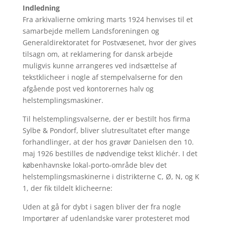
Indledning
Fra arkivalierne omkring marts 1924 henvises til et
samarbejde mellem Landsforeningen og
Generaldirektoratet for Postvæsenet, hvor der gives
tilsagn om, at reklamering for dansk arbejde
muligvis kunne arrangeres ved indsættelse af
tekstklicheer i nogle af stempelvalserne for den
afgående post ved kontorernes halv og
helstemplingsmaskiner.
Til helstemplingsvalserne, der er bestilt hos firma
Sylbe & Pondorf, bliver slutresultatet efter mange
forhandlinger, at der hos gravør Danielsen den 10.
maj 1926 bestilles de nødvendige tekst klichér. I det
københavnske lokal-porto-område blev det
helstemplingsmaskinerne i distrikterne C, Ø, N, og K
1, der fik tildelt klicheerne:
Uden at gå for dybt i sagen bliver der fra nogle
Importører af udenlandske varer protesteret mod