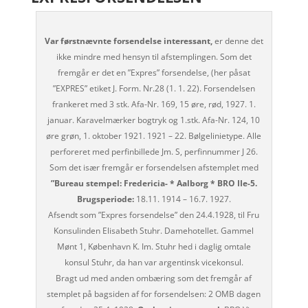
Var førstnævnte forsendelse interessant,
er denne det
ikke mindre med hensyn til afstemplingen. Som det
fremgår er det en ”Expres” forsendelse, (her påsat
”EXPRES” etiket J. Form. Nr.28 (1. 1. 22). Forsendelsen
frankeret med 3 stk. Afa-Nr. 169, 15 øre, rød, 1927. 1.
januar. Karavelmærker bogtryk og 1.stk. Afa-Nr. 124, 10
øre grøn, 1. oktober 1921. 1921 – 22. Bølgelinietype. Alle
perforeret med perfinbillede Jm. S, perfinnummer J 26.
Som det især fremgår er forsendelsen afstemplet med
”Bureau stempel: Fredericia- * Aalborg * BRO IIe-5.
Brugsperiode:
18.11. 1914 – 16.7. 1927.
Afsendt som ”Expres forsendelse” den 24.4.1928, til Fru
Konsulinden Elisabeth Stuhr. Damehotellet. Gammel
Mønt 1, København K. Im. Stuhr hed i daglig omtale
konsul Stuhr, da han var argentinsk vicekonsul.
Bragt ud med anden ombæring som det fremgår af
stemplet på bagsiden af for forsendelsen: 2 OMB dagen