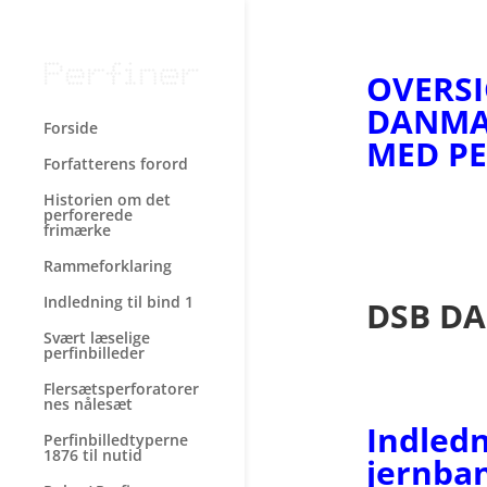
OVERSI
DANMA
Forside
MED PE
Forfatterens forord
Historien om det
perforerede
frimærke
Rammeforklaring
Indledning til bind 1
DSB DA
Svært læselige
perfinbilleder
Flersætsperforatorer
nes nålesæt
Indledni
Perfinbilledtyperne
1876 til nutid
jernba