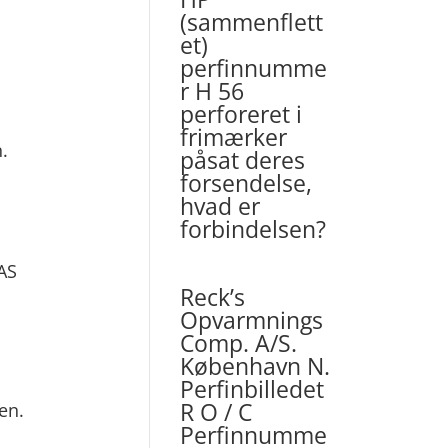
(sammenflett
et)
perfinnumme
r H 56
perforeret i
frimærker
.
påsat deres
forsendelse,
hvad er
forbindelsen?
AS
Reck’s
Opvarmnings
Comp. A/S.
København N.
Perfinbilledet
R O / C
en.
Perfinnumme