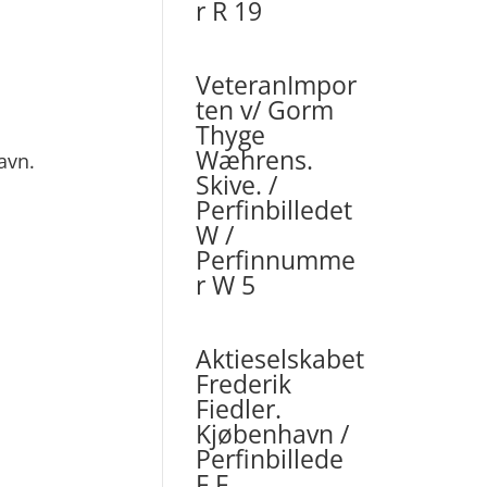
r R 19
VeteranImpor
ten v/ Gorm
Thyge
Wæhrens.
avn.
Skive. /
Perfinbilledet
W /
Perfinnumme
r W 5
Aktieselskabet
Frederik
Fiedler.
Kjøbenhavn /
Perfinbillede
F.F.