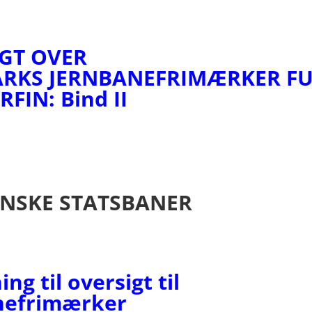
GT OVER
RKS JERNBANEFRIMÆRKER F
RFIN:
Bind II
NSKE STATSBANER
ng til oversigt til
nefrimærker