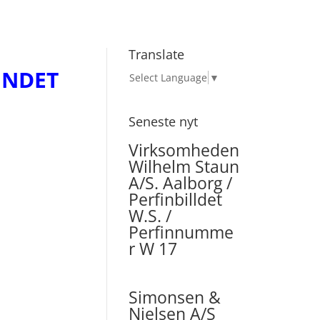
Translate
UNDET
Select Language
▼
Seneste nyt
Virksomheden
Wilhelm Staun
A/S. Aalborg /
Perfinbilldet
W.S. /
Perfinnumme
r W 17
Simonsen &
Nielsen A/S