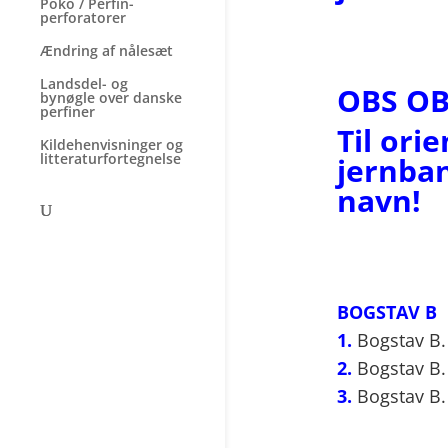
Poko / Perfin-
perforatorer
Ændring af nålesæt
Landsdel- og
OBS OB
bynøgle over danske
perfiner
Til ori
Kildehenvisninger og
litteraturfortegnelse
jernban
navn!
BOGSTAV B
1.
Bogstav B.
2.
Bogstav B. 
3.
Bogstav B. 