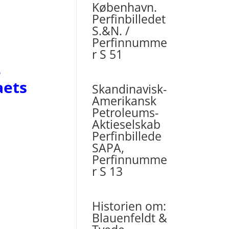
København.
Perfinbilledet
S.&N. /
Perfinnumme
r S 51
e
aets
Skandinavisk-
Amerikansk
Petroleums-
Aktieselskab
Perfinbillede
SAPA,
Perfinnumme
r S 13
Historien om:
Blauenfeldt &