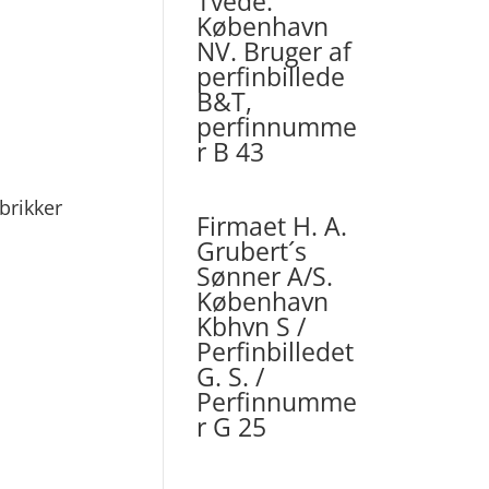
Tvede.
København
NV. Bruger af
perfinbillede
B&T,
perfinnumme
r B 43
brikker
Firmaet H. A.
Grubert´s
Sønner A/S.
København
Kbhvn S /
Perfinbilledet
G. S. /
Perfinnumme
r G 25