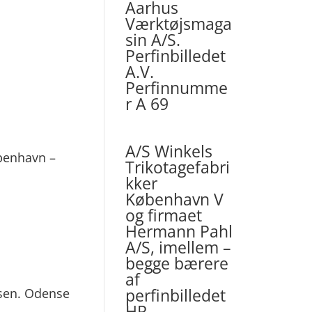
Aarhus
Værktøjsmaga
sin A/S.
Perfinbilledet
A.V.
Perfinnumme
r A 69
A/S Winkels
øbenhavn –
Trikotagefabri
kker
København V
og firmaet
Hermann Pahl
A/S, imellem –
begge bærere
af
perfinbilledet
nsen. Odense
HP